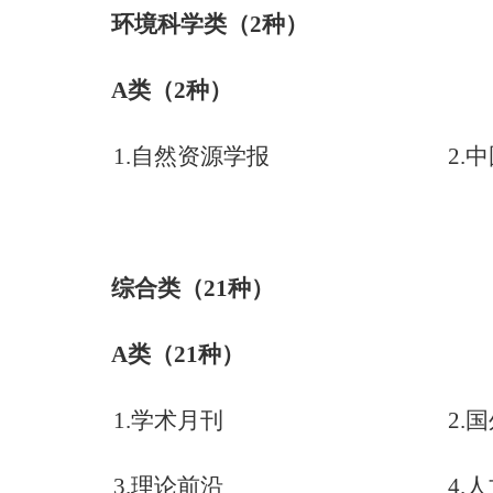
环境科学类（
2
种）
A
类（
2
种）
1.
自然资源学报
2.
中
综合类（
21
种）
A
类（
21
种）
1.
学术月刊
2.
国
3.
理论前沿
4.
人