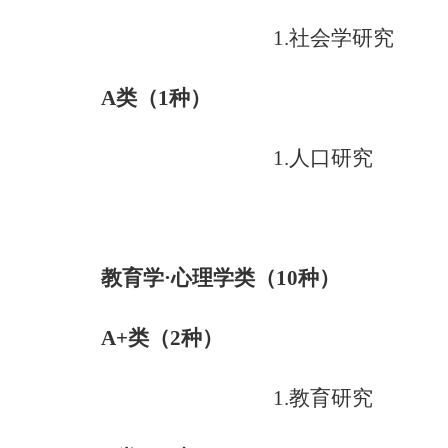
1.
社会学研究
A
类（
1
种）
1.
人口研究
教育学·心理学类（
10
种）
A+
类（
2
种）
1.
教育研究