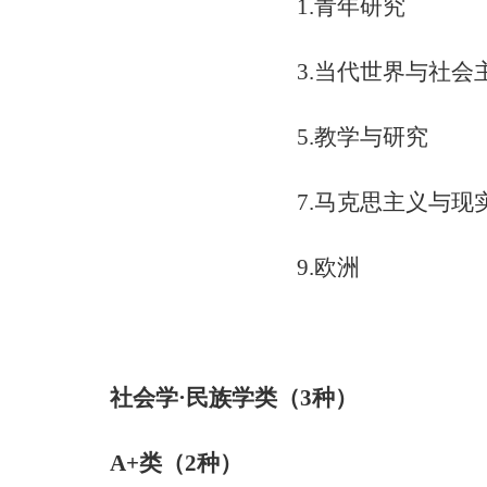
1.
青年研究
3.
当代世界与社会
5.
教学与研究
7.
马克思主义与现
9.
欧洲
社会学·民族学类（
3
种）
A+
类（
2
种）