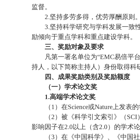
监督。
2.
坚持多劳多得，优劳厚酬原则
3.
坚持科学研究与学科发展一致
励倾向于重点学科和重点建设学科。
三、奖励对象及要求
凡第一署名单位为“EMC易倍平台
持人，以下简称主持人）身份取得科
四、成果奖励类别及奖励额度
（一）学术论文奖
1.
高端学术论文奖
（
1
）在
Science
或
Nature
上发表的
（
2
）被《科学引文索引》（
SCI
影响因子在
2.0
以上（含
2.0
）的学术
（
3
）在《中国科学》、《中国社